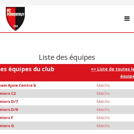
Liste des équipes
Les équipes du club
=>
Liste de toutes l
équip
eam Ajoie Centre b
Matchs
niors C2
Matchs
niors D/7
Matchs
niors D/9
Matchs
niors F
Matchs
niors G
Matchs